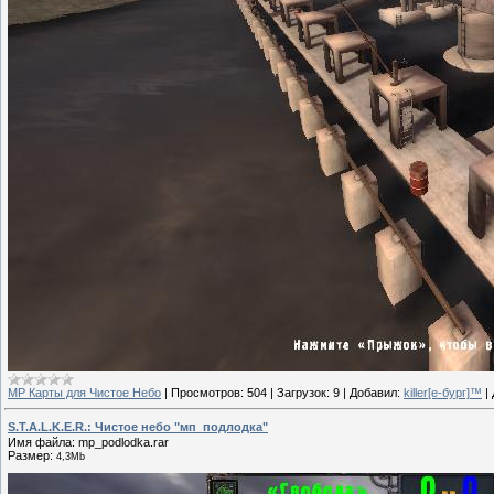
МР Карты для Чистое Небо
|
Просмотров:
504
|
Загрузок:
9
|
Добавил:
killer[е-бург]™
|
S.T.A.L.K.E.R.: Чистое небо "мп_подлодка"
Имя файла: mp_podlodka.rar
Размер:
4,3Mb