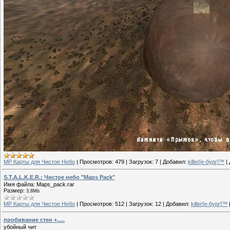
МР Карты для Чистое Небо
|
Просмотров:
479
|
Загрузок:
7
|
Добавил:
killer[е-бург]™
|
S.T.A.L.K.E.R.: Чистое небо "Maps Pack"
Имя файла: Maps_pack.rar
Размер:
3,8Mb
МР Карты для Чистое Небо
|
Просмотров:
512
|
Загрузок:
12
|
Добавил:
killer[е-бург]™
пробивание стен +.....
убойный чит