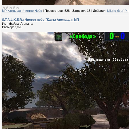
МР Карты для Чистое Небо
|
Просмотров:
528
|
Загрузок:
13
|
Добавил:
killer[е-бург]™
S.T.A.L.K.E.R.: Чистое небо "Карта Арена для МП
Имя файла: Arena.rar
Размер:
5,7Mb