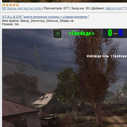
МР Карты для Чистое Небо
|
Просмотров:
677
|
Загрузок:
26
|
Добавил:
killer[е-бург]™
S.T.A.L.K.E.R "карта военные склады + старая деревня "
Имя файла: Staray_Derevnya_Voennue_Skladu.rar
Размер:
5Kb