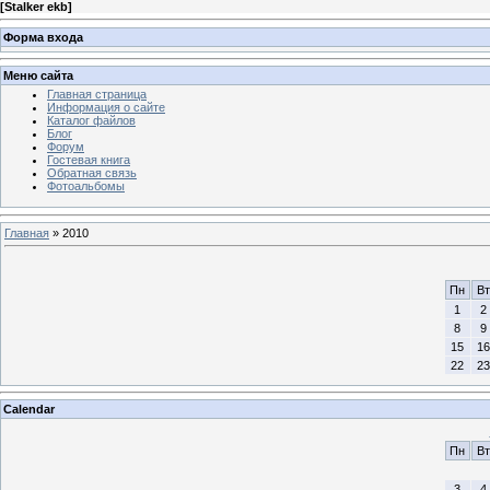
[
Stalker ekb
]
Форма входа
Меню сайта
Главная страница
Информация о сайте
Каталог файлов
Блог
Форум
Гостевая книга
Обратная связь
Фотоальбомы
Главная
»
2010
Пн
Вт
1
2
8
9
15
16
22
23
Calendar
Пн
Вт
3
4