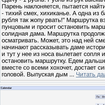
Парень наклоняется, пытается найти
- тихий смех, хихиканье. А одна из 
рубля так жопу рвать!" Маршрутка в
пунцовым и просит остановить марш
солидная дама. Маршрутка продолжа
осматривать. Может, это над ней см
начинают рассказывать даме истори
и тут у нее из носа вылетает сопля 
остановить маршрутку. Едем дальше
вместе со всеми хохочет, достает си
головой. Выпуская дым
...
Читать да
Calendar
Пн
Вт
3
4