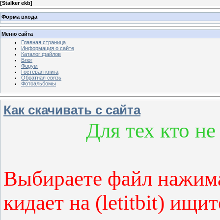
[
Stalker ekb
]
Форма входа
Меню сайта
Главная страница
Информация о сайте
Каталог файлов
Блог
Форум
Гостевая книга
Обратная связь
Фотоальбомы
Как скачивать с сайта
Для тех кто не
Выбираете файл нажимае
кидает на (letitbit) ищи