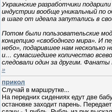
Украинские разработчики подарили
индустрии вообще уникальный по о
в шаге от идеала запутались в сво
Потом были пользовательские мод
концепцию «свободного мира». И п
небо», подарившее нам несколько н
и… сумасшедшее количество всево
следовали один за другим. Фанаты 
»
прикол
Случай в маршрутке...
На передних сидениях едут две баб
остановке заходит парень. Передает
сдачу - 1 рубль. Рубль из рук выск